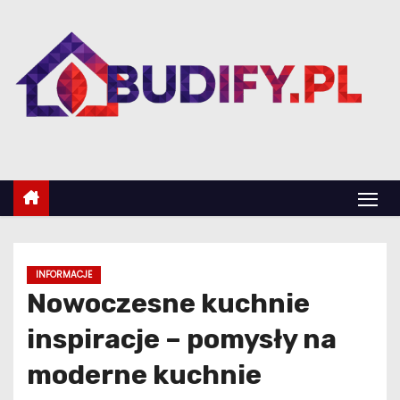
S
k
i
p
t
o
c
o
n
t
e
INFORMACJE
n
Nowoczesne kuchnie
t
inspiracje – pomysły na
moderne kuchnie