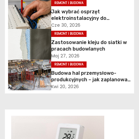
i
REMONT I BUDOWA
Jak wybrać osprzęt
g
elektroinstalacyjny do
nowoczesnego budynku?
a
Cze 30, 2026
REMONT I BUDOWA
c
Zastosowanie kleju do siatki w
pracach budowlanych
j
Maj 27, 2026
a
REMONT I BUDOWA
Budowa hal przemysłowo-
w
produkcyjnych – jak zaplanować
nowoczesny obiekt
Kwi 20, 2026
p
dopasowany do potrzeb
inwestora?
i
s
u