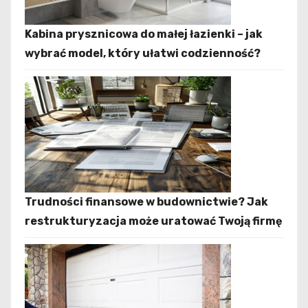
Kabina prysznicowa do małej łazienki – jak
wybrać model, który ułatwi codzienność?
Trudności finansowe w budownictwie? Jak
restrukturyzacja może uratować Twoją firmę