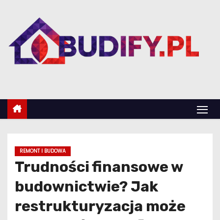
S
k
i
p
t
o
c
o
n
t
e
REMONT I BUDOWA
n
Trudności finansowe w
t
budownictwie? Jak
restrukturyzacja może