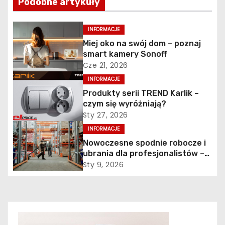
Podobne artykuły
i
INFORMACJE
g
Miej oko na swój dom – poznaj
smart kamery Sonoff
a
Cze 21, 2026
c
INFORMACJE
Produkty serii TREND Karlik –
j
czym się wyróżniają?
Sty 27, 2026
a
INFORMACJE
w
Nowoczesne spodnie robocze i
ubrania dla profesjonalistów –
p
jak połączyć komfort z
Sty 9, 2026
trwałością?
i
s