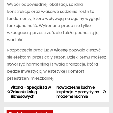
Wybór odpowiedniej lokalizacji, solidna
konstrukcja oraz właściwe sadzenie roślin to
fundamenty, które wpływają na ogólny wygląd i
funkcjonalność. Wykonane prace nie tylko
wzbogacają przestrzeń, ale także podnoszą jej
wartość.
Rozpoczęcie prac już w
wiosnę
pozwala cieszyć
się efektami przez cały sezon. Dzięki temu możesz
stworzyć harmonijną i trwałą aranżację, która
będzie inwestycją w estetykę i komfort
przestrzeni mieszkalnej.
Altana – Specjalista w
Nowoczesne kuchnie
N
Zakresie Usług
inspiracje – pomysły na
Biznesowych
moderne kuchnie
a
w