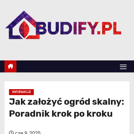
S
k
i
p
t
o
c
o
n
t
e
INFORMACJE
n
Jak założyć ogród skalny:
t
Poradnik krok po kroku
cze 9, 2025