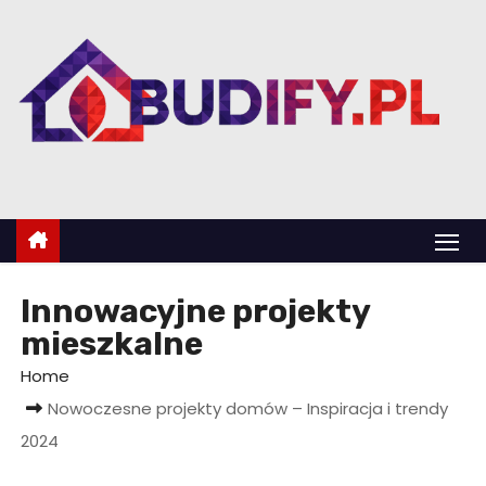
S
k
i
p
t
o
c
o
n
t
Innowacyjne projekty
e
mieszkalne
n
Home
t
Nowoczesne projekty domów – Inspiracja i trendy
2024