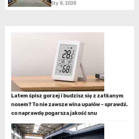
p
jak połączyć komfort z
Sty 9, 2026
trwałością?
i
s
u
Latem śpisz gorzej i budzisz się z zatkanym
nosem? To nie zawsze wina upałów – sprawdź,
co naprawdę pogarsza jakość snu