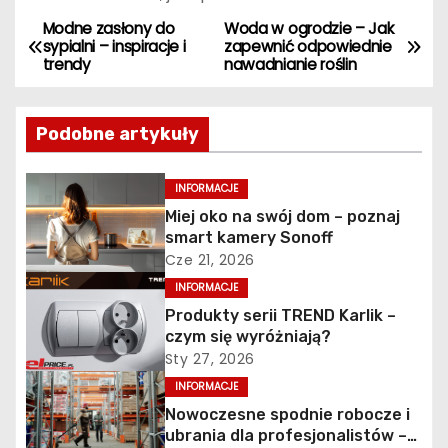
Modne zasłony do
Woda w ogrodzie – Jak
N
sypialni – inspiracje i
zapewnić odpowiednie
trendy
nawadnianie roślin
a
w
Podobne artykuły
i
INFORMACJE
g
Miej oko na swój dom – poznaj
smart kamery Sonoff
a
Cze 21, 2026
c
INFORMACJE
Produkty serii TREND Karlik –
j
czym się wyróżniają?
Sty 27, 2026
a
INFORMACJE
w
Nowoczesne spodnie robocze i
ubrania dla profesjonalistów –