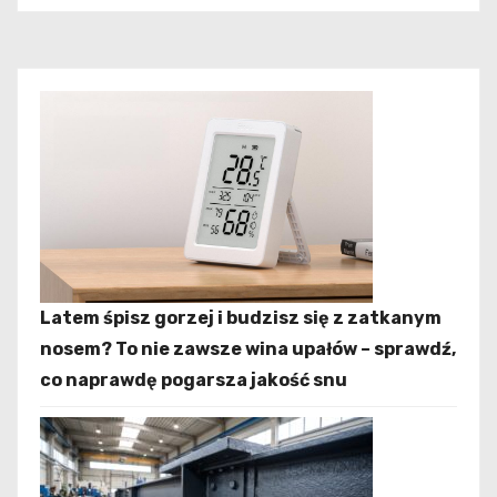
trwałością?
i
s
u
Latem śpisz gorzej i budzisz się z zatkanym
nosem? To nie zawsze wina upałów – sprawdź,
co naprawdę pogarsza jakość snu