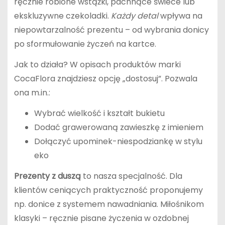
ręcznie robione wstążki, pachnące świece lub
ekskluzywne czekoladki.
Każdy detal
wpływa na
niepowtarzalność prezentu – od wybrania donicy
po sformułowanie życzeń na kartce.
Jak to działa? W opisach produktów marki
CocaFlora znajdziesz opcję „dostosuj”. Pozwala
ona m.in.:
Wybrać wielkość i kształt bukietu
Dodać grawerowaną zawieszkę z imieniem
Dołączyć upominek-niespodziankę w stylu
eko
Prezenty z duszą
to nasza specjalność. Dla
klientów ceniących praktyczność proponujemy
np. donice z systemem nawadniania. Miłośnikom
klasyki – ręcznie pisane życzenia w ozdobnej