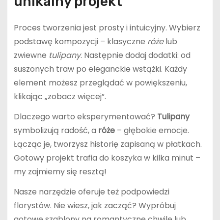
unikalny projekt
Proces tworzenia jest prosty i intuicyjny. Wybierz
podstawę kompozycji – klasyczne
róże
lub
zwiewne
tulipany
. Następnie dodaj dodatki: od
suszonych traw po eleganckie wstążki. Każdy
element możesz przeglądać w powiększeniu,
klikając „zobacz więcej”.
Dlaczego warto eksperymentować?
Tulipany
symbolizują radość, a
róże
– głębokie emocje.
Łącząc je, tworzysz historię zapisaną w płatkach.
Gotowy projekt trafia do koszyka w kilka minut –
my zajmiemy się resztą!
Nasze narzędzie oferuje też podpowiedzi
florystów. Nie wiesz, jak zacząć? Wypróbuj
gotowe szablony na romantyczne chwile lub