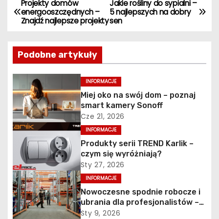
Projekty domów
Jakie rośliny do sypialni –
N
energooszczędnych –
5 najlepszych na dobry
Znajdź najlepsze projekty
sen
a
w
Podobne artykuły
i
INFORMACJE
g
Miej oko na swój dom – poznaj
smart kamery Sonoff
a
Cze 21, 2026
c
INFORMACJE
Produkty serii TREND Karlik –
j
czym się wyróżniają?
Sty 27, 2026
a
INFORMACJE
w
Nowoczesne spodnie robocze i
ubrania dla profesjonalistów –
p
jak połączyć komfort z
Sty 9, 2026