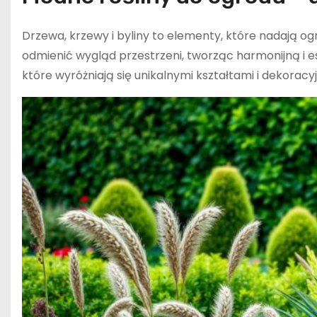
Drzewa, krzewy i byliny to elementy, które nadają og
odmienić wygląd przestrzeni, tworząc harmonijną i
które wyróżniają się unikalnymi kształtami i dekoracy