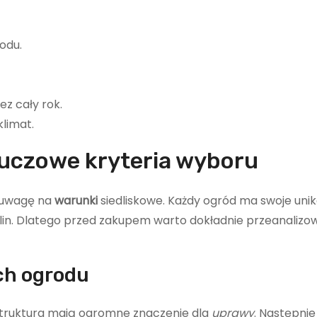
odu.
z cały rok.
limat.
kluczowe kryteria wyboru
ć uwagę na
warunki
siedliskowe. Każdy ogród ma swoje uni
ślin. Dlatego przed zakupem warto dokładnie przeanalizo
ch ogrodu
i struktura mają ogromne znaczenie dla
uprawy
. Następni