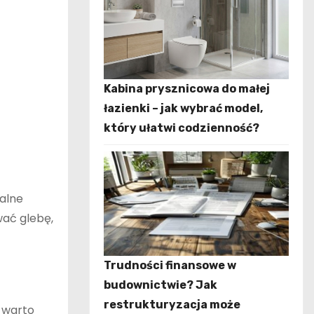
Kabina prysznicowa do małej
łazienki – jak wybrać model,
który ułatwi codzienność?
kalne
wać glebę,
Trudności finansowe w
budownictwie? Jak
restrukturyzacja może
e warto