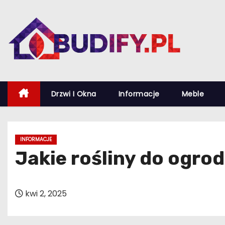
S
k
i
p
t
o
c
Drzwi I Okna
Informacje
Meble
o
n
t
INFORMACJE
e
Jakie rośliny do ogrod
n
t
kwi 2, 2025