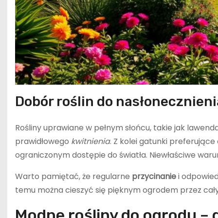
Dobór roślin do nasłonecznienia
Rośliny uprawiane w pełnym słońcu, takie jak lawend
prawidłowego
kwitnienia
. Z kolei gatunki preferujące
ograniczonym dostępie do światła. Niewłaściwe war
Warto pamiętać, że regularne
przycinanie
i odpowied
temu można cieszyć się pięknym ogrodem przez cały
Modne rośliny do ogrodu – d