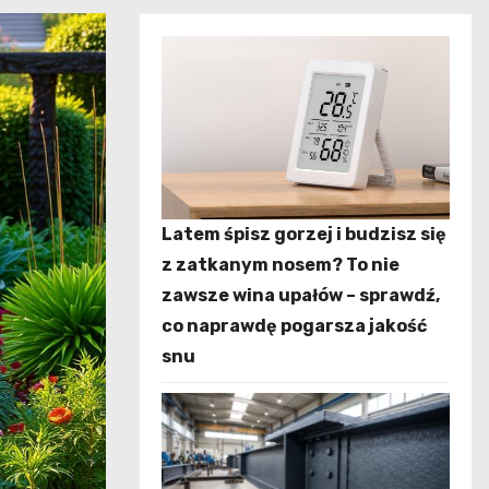
Latem śpisz gorzej i budzisz się
z zatkanym nosem? To nie
zawsze wina upałów – sprawdź,
co naprawdę pogarsza jakość
snu