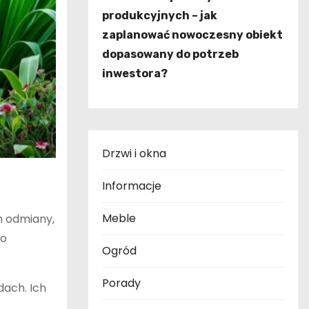
produkcyjnych – jak
zaplanować nowoczesny obiekt
dopasowany do potrzeb
inwestora?
Drzwi i okna
Informacje
Meble
h odmiany,
to
Ogród
Porady
dach. Ich