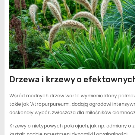
Drzewa i krzewy o efektownych
Wśród modnych drzew warto wymienić klony palmowe,
takie jak 'Atropurpureum’, dodają ogrodowi intensyw
doskonały wybór, zwłaszcza dla miłośników ciemnocz
Krzewy o nietypowych pokrojach, jak np. odmiany o z
kształt nadaje przestrzeni dynamiki i oryginalności.