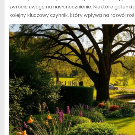
zwrócić uwagę na nasłonecznienie. Niektóre gatunki pr
kolejny kluczowy czynnik, który wpływa na rozwój rośl