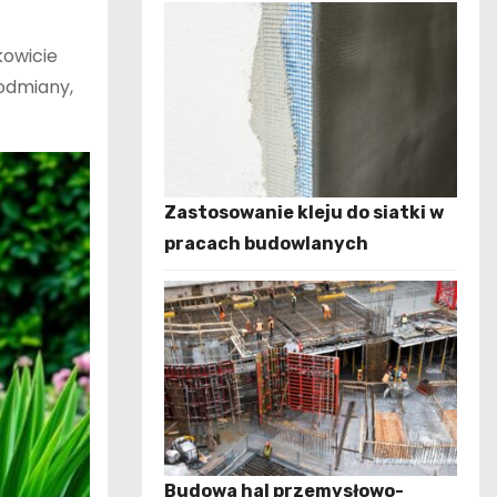
kowicie
odmiany,
Zastosowanie kleju do siatki w
pracach budowlanych
Budowa hal przemysłowo-