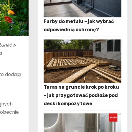
Farby do metalu – jak wybrać
odpowiednią ochronę?
tunków
a
lko dodają
Taras na gruncie krok po kroku
– jak przygotować podłoże pod
ejnych
deski kompozytowe
 obecnie