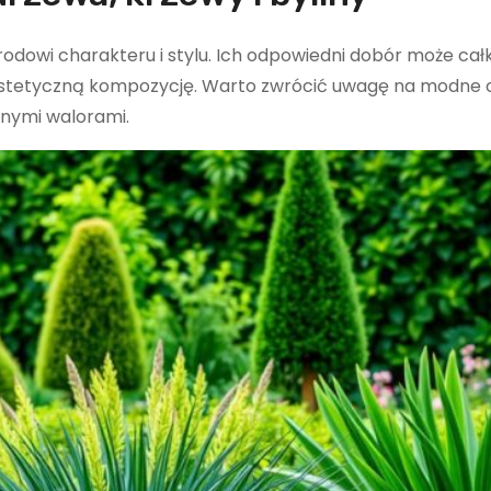
rodowi charakteru i stylu. Ich odpowiedni dobór może cał
 estetyczną kompozycję. Warto zwrócić uwagę na modne 
jnymi walorami.