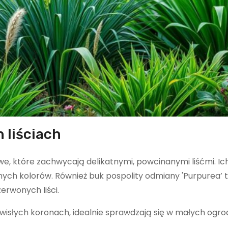
 liściach
 które zachwycają delikatnymi, powcinanymi liśćmi. Ic
nych kolorów. Również buk pospolity odmiany 'Purpurea’ 
erwonych liści.
wisłych koronach, idealnie sprawdzają się w małych ogro