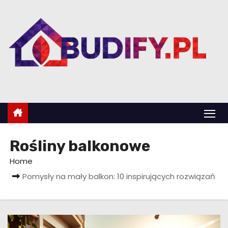
S
k
i
p
t
o
c
o
n
t
Rośliny balkonowe
e
Home
n
Pomysły na mały balkon: 10 inspirujących rozwiązań
t