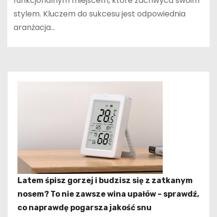
funkcjonalnym miejscem, które zachwyca swoim
stylem. Kluczem do sukcesu jest odpowiednia
aranżacja…
Latem śpisz gorzej i budzisz się z zatkanym
nosem? To nie zawsze wina upałów – sprawdź,
co naprawdę pogarsza jakość snu