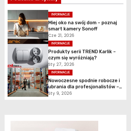
i
INFORMACJE
g
Miej oko na swój dom – poznaj
smart kamery Sonoff
a
Cze 21, 2026
c
INFORMACJE
Produkty serii TREND Karlik –
j
czym się wyróżniają?
Sty 27, 2026
a
INFORMACJE
w
Nowoczesne spodnie robocze i
ubrania dla profesjonalistów –
p
jak połączyć komfort z
Sty 9, 2026
trwałością?
i
s
u