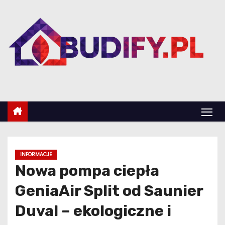
S
k
i
p
t
o
c
o
n
t
e
INFORMACJE
n
Nowa pompa ciepła
t
GeniaAir Split od Saunier
Duval – ekologiczne i