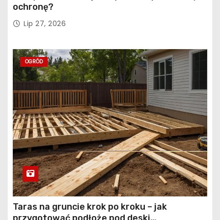
ochronę?
Lip 27, 2026
OGRÓD
Taras na gruncie krok po kroku – jak
przygotować podłoże pod deski