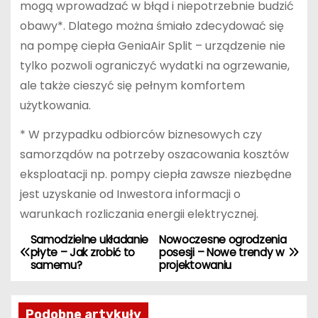
mogą wprowadzać w błąd i niepotrzebnie budzić
obawy*. Dlatego można śmiało zdecydować się
na pompę ciepła GeniaAir Split – urządzenie nie
tylko pozwoli ograniczyć wydatki na ogrzewanie,
ale także cieszyć się pełnym komfortem
użytkowania.
* W przypadku odbiorców biznesowych czy
samorządów na potrzeby oszacowania kosztów
eksploatacji np. pompy ciepła zawsze niezbędne
jest uzyskanie od Inwestora informacji o
warunkach rozliczania energii elektrycznej.
Samodzielne układanie
Nowoczesne ogrodzenia
N
płyte – Jak zrobić to
posesji – Nowe trendy w
samemu?
projektowaniu
a
w
Podobne artykuły