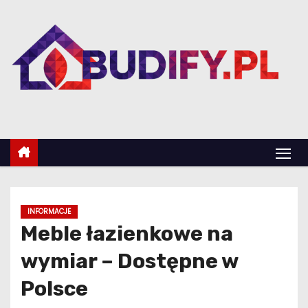
S
k
i
p
t
o
c
o
n
t
e
INFORMACJE
n
Meble łazienkowe na
t
wymiar – Dostępne w
Polsce